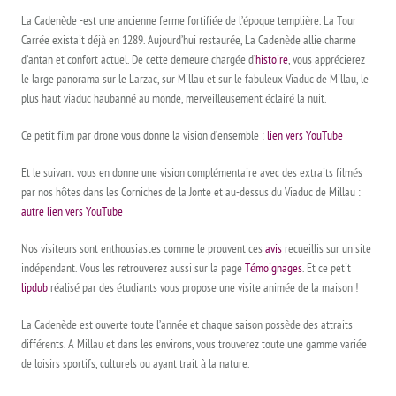
La Cadenède -est une ancienne ferme fortifiée de l’époque templière. La Tour
Carrée existait déjà en 1289. Aujourd’hui restaurée, La Cadenède allie charme
d’antan et confort actuel. De cette demeure chargée d’
histoire
, vous apprécierez
le large panorama sur le Larzac, sur Millau et sur le fabuleux Viaduc de Millau, le
plus haut viaduc haubanné au monde, merveilleusement éclairé la nuit.
Ce petit film par drone vous donne la vision d’ensemble :
lien vers YouTube
Et le suivant vous en donne une vision complémentaire avec des extraits filmés
par nos hôtes dans les Corniches de la Jonte et au-dessus du Viaduc de Millau :
autre lien vers YouTube
Nos visiteurs sont enthousiastes comme le prouvent ces
avis
recueillis sur un site
indépendant. Vous les retrouverez aussi sur la page
Témoignages
. Et ce petit
lipdub
réalisé par des étudiants vous propose une visite animée de la maison !
La Cadenède est ouverte toute l’année et chaque saison possède des attraits
différents. A Millau et dans les environs, vous trouverez toute une gamme variée
de loisirs sportifs, culturels ou ayant trait à la nature.