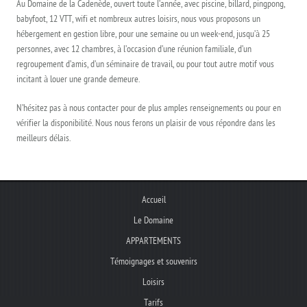
Au Domaine de la Cadenède, ouvert toute l’année, avec piscine, billard, pingpong,
babyfoot, 12 VTT, wifi et nombreux autres loisirs, nous vous proposons un
hébergement en gestion libre, pour une semaine ou un week-end, jusqu’à 25
personnes, avec 12 chambres, à l’occasion d’une réunion familiale, d’un
regroupement d’amis, d’un séminaire de travail, ou pour tout autre motif vous
incitant à louer une grande demeure.
N’hésitez pas à nous contacter pour de plus amples renseignements ou pour en
vérifier la disponibilité. Nous nous ferons un plaisir de vous répondre dans les
meilleurs délais.
Accueil
Le Domaine
APPARTEMENTS
Témoignages et souvenirs
Loisirs
Tarifs