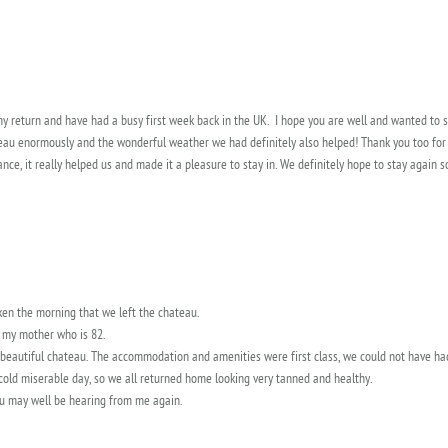
 my return and have had a busy first week back in the UK. I hope you are well and wanted to s
ateau enormously and the wonderful weather we had definitely also helped! Thank you too for 
ce, it really helped us and made it a pleasure to stay in. We definitely hope to stay again
aken the morning that we left the chateau.
o my mother who is 82.
autiful chateau. The accommodation and amenities were first class, we could not have had 
cold miserable day, so we all returned home looking very tanned and healthy.
you may well be hearing from me again.