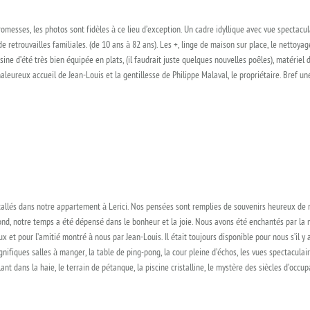
omesses, les photos sont fidèles à ce lieu d’exception. Un cadre idyllique avec vue spectacul
 retrouvailles familiales. (de 10 ans à 82 ans). Les +, linge de maison sur place, le nettoyag
ine d’été très bien équipée en plats, (il faudrait juste quelques nouvelles poêles), matériel d
haleureux accueil de Jean-Louis et la gentillesse de Philippe Malaval, le propriétaire. Bref 
tallés dans notre appartement à Lerici. Nos pensées sont remplies de souvenirs heureux de 
nd, notre temps a été dépensé dans le bonheur et la joie. Nous avons été enchantés par la m
 et pour l’amitié montré à nous par Jean-Louis. Il était toujours disponible pour nous s’il y
ifiques salles à manger, la table de ping-pong, la cour pleine d’échos, les vues spectaculair
llant dans la haie, le terrain de pétanque, la piscine cristalline, le mystère des siècles d’occu