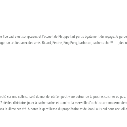
e ! Le cadre est somptueux et l’accueil de Philippe fait partis également du voyage. Je gar
tager un tel lieu avec des amis. Billard, Piscine, Ping Pong, barbecue, cache cache !!!……, de
ché sur une colline, isolé du monde, où l’on peut vivre autour de la piscine, cuisiner ou pas, fa
u 7 siècles d’histoire, jouer à cache-cache, et admirer la merveille d’architecture moderne d
ons la 4ème cet été. A noter la gentillesse du propriétaire et de Jean Louis qui nous accueil