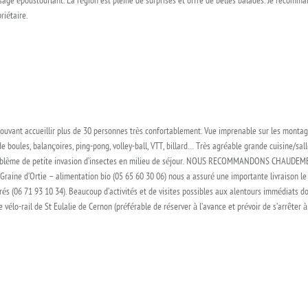
ge époustouflant. La région est pleine de surprises et offre de belles balades. Je recomman
riétaire.
ouvant accueillir plus de 30 personnes très confortablement. Vue imprenable sur les montagn
 de boules, balançoires, ping-pong, volley-ball, VTT, billard… Très agréable grande cuisine/sal
 problème de petite invasion d’insectes en milieu de séjour. NOUS RECOMMANDONS CHAUDEMENT
raine d’Ortie – alimentation bio (05 65 60 30 06) nous a assuré une importante livraison le j
parés (06 71 93 10 34). Beaucoup d’activités et de visites possibles aux alentours immédiats 
le vélo-rail de St Eulalie de Cernon (préférable de réserver à l’avance et prévoir de s’arrêter à