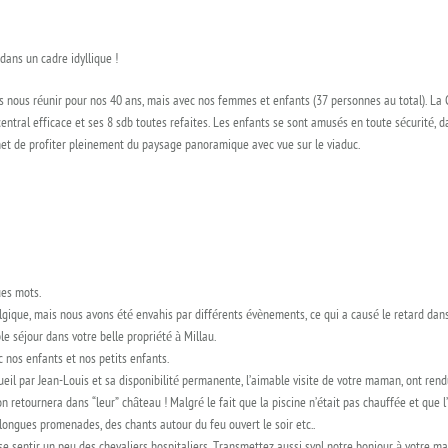
dans un cadre idyllique !
ns nous réunir pour nos 40 ans, mais avec nos femmes et enfants (37 personnes au total). La 
central efficace et ses 8 sdb toutes refaites. Les enfants se sont amusés en toute sécurité,
et de profiter pleinement du paysage panoramique avec vue sur le viaduc.
ues mots.
ique, mais nous avons été envahis par différents évènements, ce qui a causé le retard dans
e séjour dans votre belle propriété à Millau.
nos enfants et nos petits enfants.
eil par Jean-Louis et sa disponibilité permanente, l’aimable visite de votre maman, ont rend
etournera dans “leur” château ! Malgré le fait que la piscine n’était pas chauffée et que l’
longues promenades, des chants autour du feu ouvert le soir etc..
 se sentir un peu des chevaliers hospitaliers. Transmettez aussi svpl notre bonjour à votre m