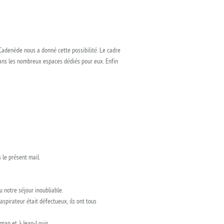
Cadenède nous a donné cette possibilité. Le cadre
 dans les nombreux espaces dédiés pour eux. Enfin
 le présent mail.
u notre séjour inoubliable.
aspirateur était défectueux, ils ont tous
aman et à Jean-Louis.