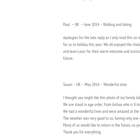
Paul – UK – June 2014 – Walking and biking
Apologies for the late reply as I only read this on
for us to holiday this year. We all enjoyed the ch
and Jean-Louis for their warm welcome and assistan
future,
Susan – UK – May 2014 – Wonderful time
I thought you might like this photo of my family t
We are stood in age order, from Joshua who is 8 t
We had a wonderful time and were amazed at the be
The weather was very good to us, having only one 
Many of us would like to return in the future, so 
Thank you for everything.