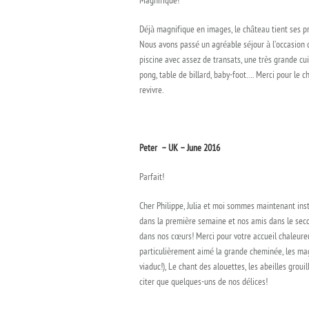
Magnifique!
Déjà magnifique en images, le château tient ses pr
Nous avons passé un agréable séjour à l’occasion de
piscine avec assez de transats, une très grande cuis
pong, table de billard, baby-foot…. Merci pour le c
revivre.
Peter – UK – June 2016
Parfait!
Cher Philippe, Julia et moi sommes maintenant ins
dans la première semaine et nos amis dans le seco
dans nos cœurs! Merci pour votre accueil chaleureux
particulièrement aimé la grande cheminée, les magn
viaduc!), Le chant des alouettes, les abeilles groui
citer que quelques-uns de nos délices!