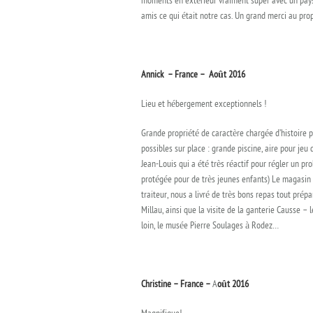
moments en extérieur vraiment super avec un paysa
amis ce qui était notre cas. Un grand merci au prop
Annick – France – Août 2016
Lieu et hébergement exceptionnels !
Grande propriété de caractère chargée d’histoire p
possibles sur place : grande piscine, aire pour jeu
Jean-Louis qui a été très réactif pour régler un
protégée pour de très jeunes enfants) Le magasin G
traiteur, nous a livré de très bons repas tout pré
Millau, ainsi que la visite de la ganterie Causse – 
loin, le musée Pierre Soulages à Rodez…
Christine – France –
A
oût 2016