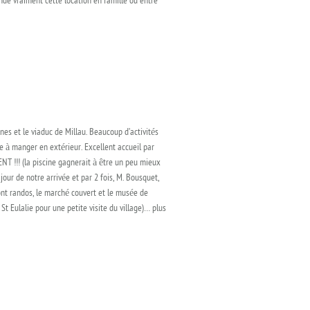
de vraiment cette location en famille ou entre
es et le viaduc de Millau. Beaucoup d’activités
le à manger en extérieur. Excellent accueil par
 !!! (la piscine gagnerait à être un peu mieux
our de notre arrivée et par 2 fois, M. Bousquet,
dont randos, le marché couvert et le musée de
 St Eulalie pour une petite visite du village)… plus