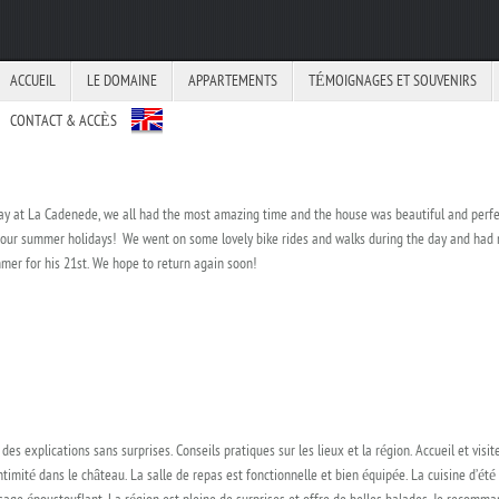
ACCUEIL
LE DOMAINE
APPARTEMENTS
TÉMOIGNAGES ET SOUVENIRS
CONTACT & ACCÈS
tay at La Cadenede, we all had the most amazing time and the house was beautiful and perfec
 our summer holidays! We went on some lovely bike rides and walks during the day and had n
mmer for his 21st. We hope to return again soon!
s explications sans surprises. Conseils pratiques sur les lieux et la région. Accueil et visi
ntimité dans le château. La salle de repas est fonctionnelle et bien équipée. La cuisine d’ét