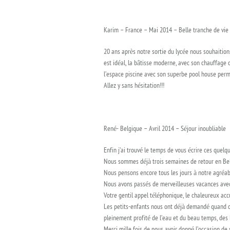
Karim – France – Mai 2014
– Belle tranche de vie 
20 ans après notre sortie du lycée nous souhaitio
est idéal, la bâtisse moderne, avec son chauffage 
l’espace piscine avec son superbe pool house perm
Allez y sans hésitation!!!
René- Belgique – Avril 2014 –
Séjour inoubliable
Enfin j’ai trouvé le temps de vous écrire ces quelq
Nous sommes déjà trois semaines de retour en Belg
Nous pensons encore tous les jours à notre agréabl
Nous avons passés de merveilleuses vacances avec 
Votre gentil appel téléphonique, le chaleureux accu
Les petits-enfants nous ont déjà demandé quand on r
pleinement profité de l’eau et du beau temps, des 
Merci mille fois de nous avoir donné l’occasion de