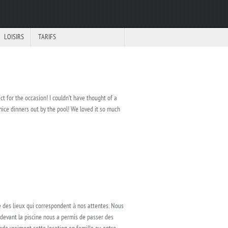
LOISIRS
TARIFS
t for the occasion! I couldn’t have thought of a
ice dinners out by the pool! We loved it so much
te des lieux qui correspondent à nos attentes. Nous
é devant la piscine nous a permis de passer des